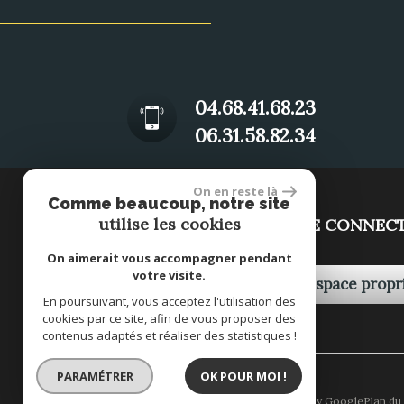
04.68.41.68.23
06.31.58.82.34
On en reste là
Comme beaucoup, notre site
utilise les cookies
SE CONNEC
On aimerait vous accompagner pendant
votre visite.
Espace propr
En poursuivant, vous acceptez l'utilisation des
cookies par ce site, afin de vous proposer des
contenus adaptés et réaliser des statistiques !
PARAMÉTRER
OK POUR MOI !
© 2026 | Tous droits réservés | Traduction powered by Google
Plan du 