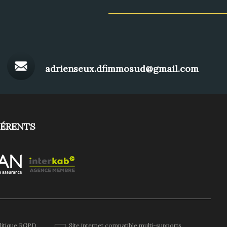
adrienseux.dfimmosud@gmail.com
ÉRENTS
litique RGPD
Site internet compatible multi-supports,