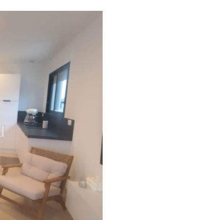
5KM
10KM
25KM