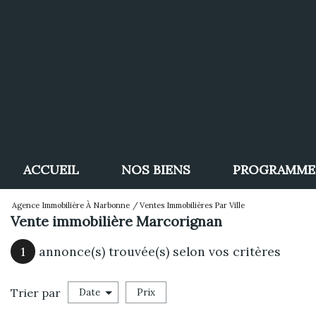
ACCUEIL
NOS BIENS
PROGRAMME
Agence Immobilière À Narbonne
Ventes Immobilières Par Ville
Maisons / Villas
Vente immobilière Marcorignan
Appartements
1
annonce(s) trouvée(s) selon vos critères
Terrains
Trier par
Date
Prix
Vente
Immobilier Professionnel