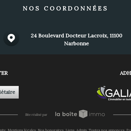
NOS COORDONNÉES
24 Boulevard Docteur Lacroix, 11100
Narbonne
TER
ADH
iétaire
site réalisé par
site
Mentions légales
Nos honoraires
Liens
Admin
Toutes nos annonces
Po