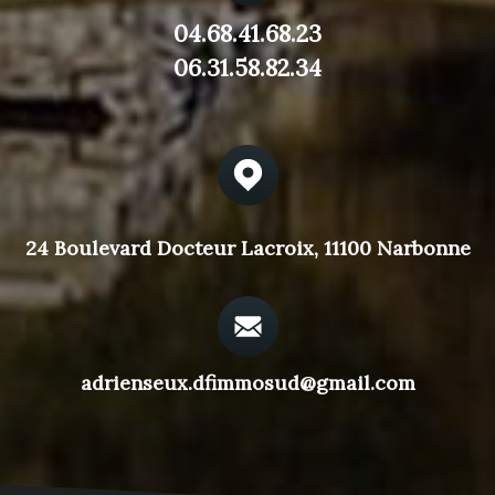
04.68.41.68.23
06.31.58.82.34
24 Boulevard Docteur Lacroix, 11100 Narbonne
adrienseux.dfimmosud@gmail.com