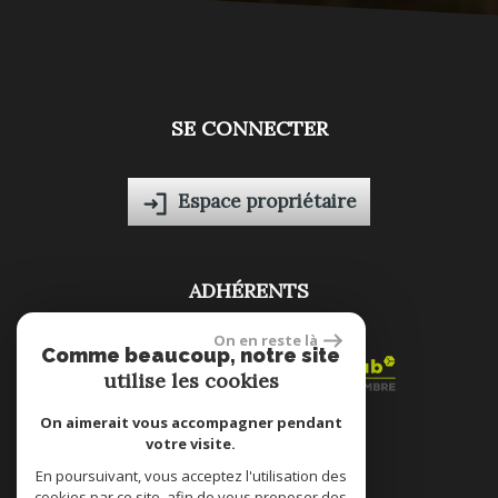
SE CONNECTER
Espace propriétaire
ADHÉRENTS
On en reste là
Comme beaucoup, notre site
utilise les cookies
On aimerait vous accompagner pendant
votre visite.
site réalisé par
En poursuivant, vous acceptez l'utilisation des
cookies par ce site, afin de vous proposer des