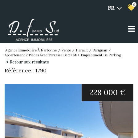
0
FR
Agence Immobilière À Narbonne
Vente
Herault
Serignan
Appartement 2 Pièces Avec Terrasse De 27 M²+ Emplacement De Parking
Retour aux résultats
Référence : 1790
228 000 €