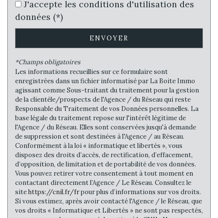
J'accepte les conditions d'utilisation des
Familles sans enfant
60,06 %
données (*)
Familles avec 1 ou 2 enfants
36,13 %
ENVOYER
Maisons
82,56 %
Appartements
17,44 %
*Champs obligatoires
Les informations recueillies sur ce formulaire sont
Familles avec 3 enfants
3,27 %
enregistrées dans un fichier informatisé par La Boite Immo
agissant comme Sous-traitant du traitement pour la gestion
de la clientèle/prospects de l'Agence / du Réseau qui reste
Responsable du Traitement de vos Données personnelles. La
base légale du traitement repose sur l'intérêt légitime de
l'Agence / du Réseau. Elles sont conservées jusqu'à demande
de suppression et sont destinées à l'Agence / au Réseau.
Conformément à la loi « informatique et libertés », vous
disposez des droits d’accès, de rectification, d’effacement,
d’opposition, de limitation et de portabilité de vos données.
Vous pouvez retirer votre consentement à tout moment en
contactant directement l’Agence / Le Réseau. Consultez le
site
https://cnil.fr/fr
pour plus d’informations sur vos droits.
Si vous estimez, après avoir contacté l'Agence / le Réseau, que
vos droits « Informatique et Libertés » ne sont pas respectés,