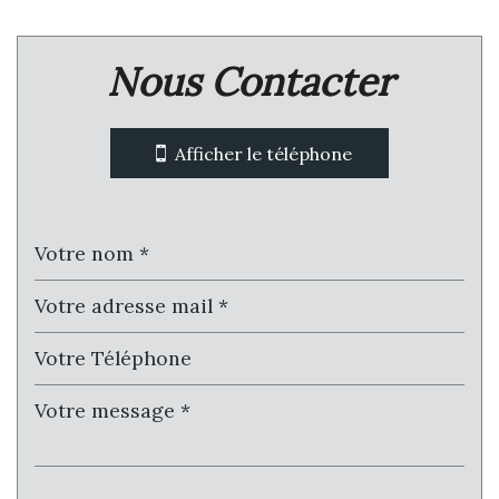
Leaflet
|
©
Jawg
Maps
|
© OpenStreetMap
Nous Contacter
Bar
Bibliothèque
Afficher le téléphone
statistiques
Nombre d'habitants
6 836
Propriétaires (vs. locataires)
67,18 %
Taxe habitation
17,96 %
Taxe foncière
22,61 %
Habitants de moins de 25 ans
23,72 %
Habitants de 25 à 55 ans
33,52 %
Habitants de plus de 55 ans
42,76 %
Nombre d'enfants par famille
0,64