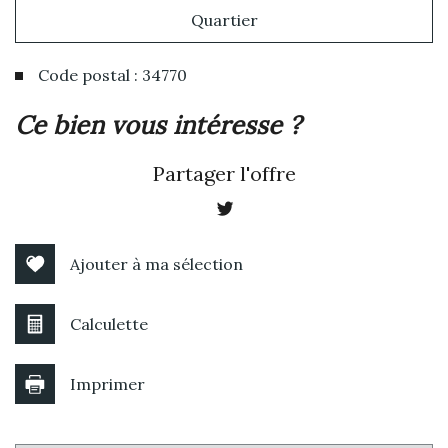
Quartier
Code postal : 34770
la ville de gigean (34770)
ce bien vous intéresse ?
+
Partager l'offre
−
Ajouter à ma sélection
Calculette
Imprimer
Leaflet
|
©
Jawg
Maps
|
© OpenStreetMap