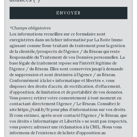
Habitants de 25 à 55 ans
42,81 %
Habitants de plus de 55 ans
22,18 %
ENVOYER
Nombre d'enfants par famille
1,10
*Champs obligatoires
Familles sans enfant
36,38 %
Les informations recueillies sur ce formulaire sont
enregistrées dans un fichier informatisé par La Boite Immo
Familles avec 1 ou 2 enfants
55,46 %
agissant comme Sous-traitant du traitement pour la gestion
de la clientèle/prospects de l'Agence / du Réseau qui reste
Maisons
80,10 %
Responsable du Traitement de vos Données personnelles. La
Appartements
19,90 %
base légale du traitement repose sur l'intérêt légitime de
l'Agence / du Réseau. Elles sont conservées jusqu'à demande
Familles avec 3 enfants
6,09 %
de suppression et sont destinées à l'Agence / au Réseau.
Conformément à la loi « informatique et libertés », vous
disposez des droits d’accès, de rectification, d’effacement,
d’opposition, de limitation et de portabilité de vos données.
Vous pouvez retirer votre consentement à tout moment en
contactant directement l’Agence / Le Réseau. Consultez le
site
https://cnil.fr/fr
pour plus d’informations sur vos droits.
Si vous estimez, après avoir contacté l'Agence / le Réseau, que
vos droits « Informatique et Libertés » ne sont pas respectés,
vous pouvez adresser une réclamation à la CNIL. Nous vous
informons de l’existence de la liste d'opposition au