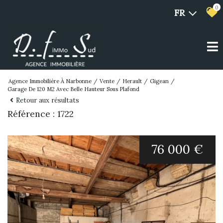
0
FR
Agence Immobilière À Narbonne
Vente
Herault
Gigean
Garage De 120 M2 Avec Belle Hauteur Sous Plafond
Retour aux résultats
Référence : 1722
76 000 €