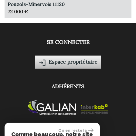
Pouzols-Minervois 11120
72 000 €
SE CONNECTER
Espace propriétaire
ADHÉRENTS
On en reste là
Comme beaucoup, notre site
site réalisé par