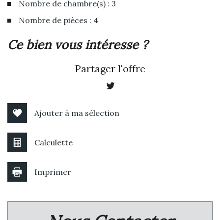
Nombre de chambre(s) : 3
Nombre de pièces : 4
la ville de saint-nazaire-d'aude
ce bien vous intéresse ?
(11120)
Partager l'offre
+
−
Ajouter à ma sélection
Calculette
Imprimer
Leaflet
|
©
Jawg
Maps
|
© OpenStreetMap