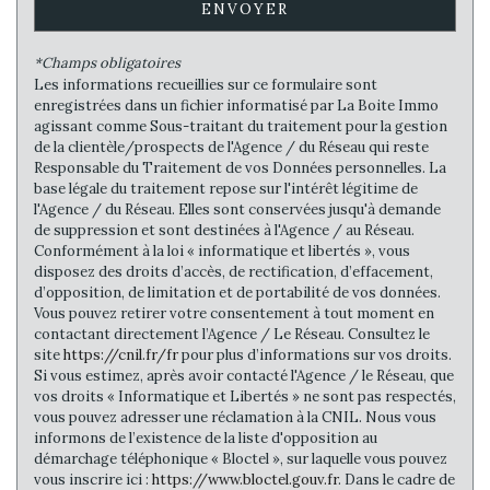
Habitants de plus de 55 ans
30,52 %
ENVOYER
Nombre d'enfants par famille
0,90
*Champs obligatoires
Familles sans enfant
51,37 %
Les informations recueillies sur ce formulaire sont
enregistrées dans un fichier informatisé par La Boite Immo
Familles avec 1 ou 2 enfants
38,36 %
agissant comme Sous-traitant du traitement pour la gestion
Maisons
91,35 %
de la clientèle/prospects de l'Agence / du Réseau qui reste
Responsable du Traitement de vos Données personnelles. La
Appartements
8,65 %
base légale du traitement repose sur l'intérêt légitime de
l'Agence / du Réseau. Elles sont conservées jusqu'à demande
Familles avec 3 enfants
8,90 %
de suppression et sont destinées à l'Agence / au Réseau.
Conformément à la loi « informatique et libertés », vous
disposez des droits d’accès, de rectification, d’effacement,
d’opposition, de limitation et de portabilité de vos données.
Vous pouvez retirer votre consentement à tout moment en
contactant directement l’Agence / Le Réseau. Consultez le
site
https://cnil.fr/fr
pour plus d’informations sur vos droits.
Si vous estimez, après avoir contacté l'Agence / le Réseau, que
vos droits « Informatique et Libertés » ne sont pas respectés,
vous pouvez adresser une réclamation à la CNIL. Nous vous
informons de l’existence de la liste d'opposition au
démarchage téléphonique « Bloctel », sur laquelle vous pouvez
vous inscrire ici :
https://www.bloctel.gouv.fr
. Dans le cadre de