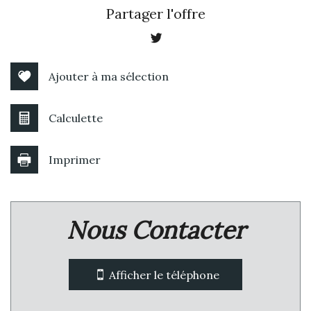
+
Partager l'offre
−
Ajouter à ma sélection
Calculette
Imprimer
Leaflet
|
©
Jawg
Maps
|
© OpenStreetMap
Nous Contacter
École primaire
statistiques
Afficher le téléphone
Nombre d'habitants
1 451