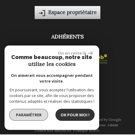
Espace propriétaire
ADHÉRENTS
On en reste là
Comme beaucoup, notre site
utilise les cookies
On aimerait vous accompagner pendant
votre visite.
site réalisé par
En poursuivant, vous acceptez l'utilisation des
cookies par ce site, afin de vous proposer des
contenus adaptés et réaliser des statistiques !
PARAMÉTRER
OK POUR MOI !
© 2026 | Tous droits réservés | Traduction powered by Google
Plan du site
Mentions légales
Nos honoraires
Liens
Admin
Toutes nos annonces
Politique RGPD