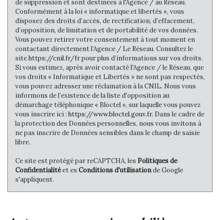
de suppression et sont destinées à l'Agence / au Réseau.
Conformément à la loi « informatique et libertés », vous
Familles sans enfant
51,39 %
disposez des droits d’accès, de rectification, d’effacement,
Familles avec 1 ou 2 enfants
81,25 %
d’opposition, de limitation et de portabilité de vos données.
Vous pouvez retirer votre consentement à tout moment en
Maisons
44,18 %
contactant directement l’Agence / Le Réseau. Consultez le
site
https://cnil.fr/fr
pour plus d’informations sur vos droits.
Appartements
55,82 %
Si vous estimez, après avoir contacté l'Agence / le Réseau, que
Familles avec 3 enfants
4,99 %
vos droits « Informatique et Libertés » ne sont pas respectés,
vous pouvez adresser une réclamation à la CNIL. Nous vous
informons de l’existence de la liste d'opposition au
démarchage téléphonique « Bloctel », sur laquelle vous pouvez
vous inscrire ici :
https://www.bloctel.gouv.fr
. Dans le cadre de
la protection des Données personnelles, nous vous invitons à
ne pas inscrire de Données sensibles dans le champ de saisie
libre.
Ce site est protégé par reCAPTCHA, les
Politiques de
Confidentialité
et es
Conditions d'utilisation
de Google
s'appliquent.