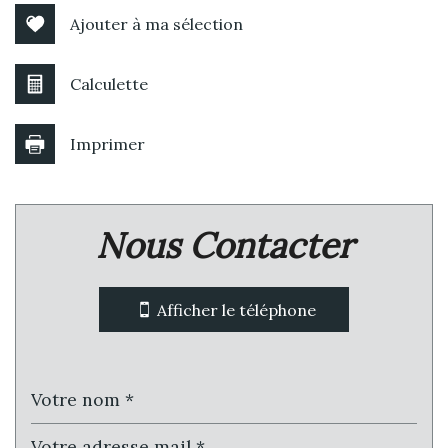
Ajouter à ma sélection
Calculette
Imprimer
Leaflet
|
©
Jawg
Maps
|
© OpenStreetMap
Nous Contacter
Bar
Collège
Afficher le téléphone
École maternelle
École primaire
Enseignement supérieur
Lycée