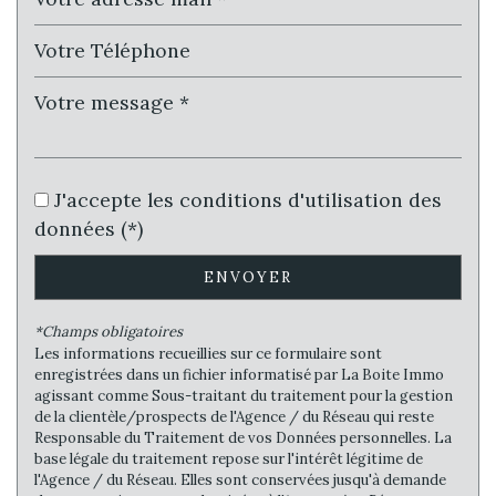
Bureau de poste
Mairie
Presse et Tabac
statistiques
J'accepte les conditions d'utilisation des
données (*)
Nombre d'habitants
51 869
Propriétaires (vs. locataires)
46,42 %
ENVOYER
Taxe habitation
11,33 %
*Champs obligatoires
Taxe foncière
28,34 %
Les informations recueillies sur ce formulaire sont
enregistrées dans un fichier informatisé par La Boite Immo
Habitants de moins de 25 ans
28,48 %
agissant comme Sous-traitant du traitement pour la gestion
de la clientèle/prospects de l'Agence / du Réseau qui reste
Habitants de 25 à 55 ans
36,50 %
Responsable du Traitement de vos Données personnelles. La
Habitants de plus de 55 ans
35,02 %
base légale du traitement repose sur l'intérêt légitime de
l'Agence / du Réseau. Elles sont conservées jusqu'à demande
Nombre d'enfants par famille
0,83