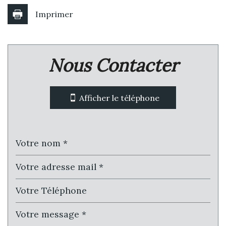
Imprimer
Leaflet
|
©
Jawg
Maps
|
© OpenStreetMap
Nous Contacter
École maternelle
statistiques
Afficher le téléphone
Nombre d'habitants
51 869
Propriétaires (vs. locataires)
46,42 %
Taxe habitation
11,33 %
Taxe foncière
28,34 %
Habitants de moins de 25 ans
28,48 %
Habitants de 25 à 55 ans
36,50 %
Habitants de plus de 55 ans
35,02 %