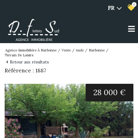
0
FR
Agence Immobilière À Narbonne
Vente
Aude
Narbonne
Terrain De Loisirs
Retour aux résultats
Référence : 1887
28 000 €