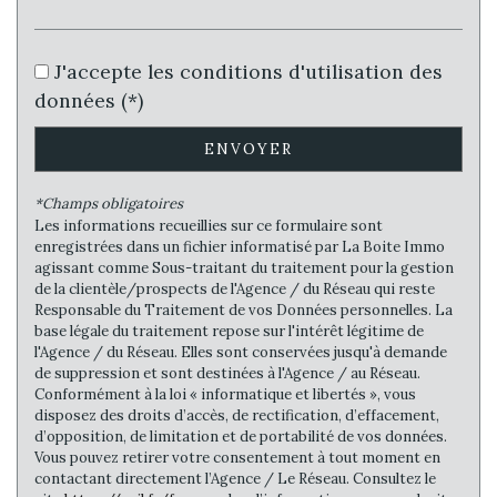
Nombre d'enfants par famille
0,83
Familles sans enfant
51,39 %
J'accepte les conditions d'utilisation des
Familles avec 1 ou 2 enfants
81,25 %
données (*)
Maisons
44,18 %
Appartements
55,82 %
ENVOYER
Familles avec 3 enfants
4,99 %
*Champs obligatoires
Les informations recueillies sur ce formulaire sont
enregistrées dans un fichier informatisé par La Boite Immo
agissant comme Sous-traitant du traitement pour la gestion
de la clientèle/prospects de l'Agence / du Réseau qui reste
Responsable du Traitement de vos Données personnelles. La
base légale du traitement repose sur l'intérêt légitime de
l'Agence / du Réseau. Elles sont conservées jusqu'à demande
de suppression et sont destinées à l'Agence / au Réseau.
Conformément à la loi « informatique et libertés », vous
disposez des droits d’accès, de rectification, d’effacement,
d’opposition, de limitation et de portabilité de vos données.
Vous pouvez retirer votre consentement à tout moment en
contactant directement l’Agence / Le Réseau. Consultez le