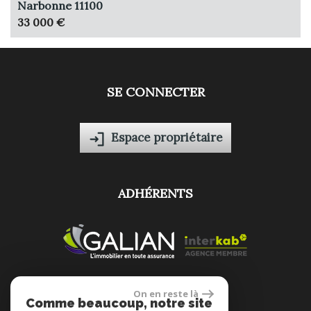
Narbonne 11100
33 000 €
SE CONNECTER
Espace propriétaire
ADHÉRENTS
On en reste là
Comme beaucoup, notre site
site réalisé par