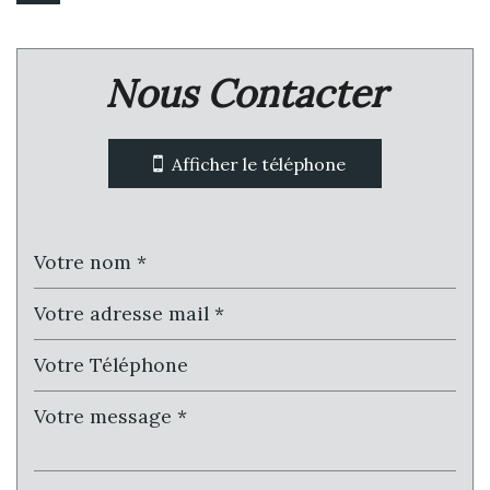
Nous Contacter
Leaflet
|
©
Jawg
Maps
|
© OpenStreetMap
Bar
Afficher le téléphone
Collège
École maternelle
École primaire
Enseignement supérieur
Lycée
Bibliothèque
Gare ferroviaire