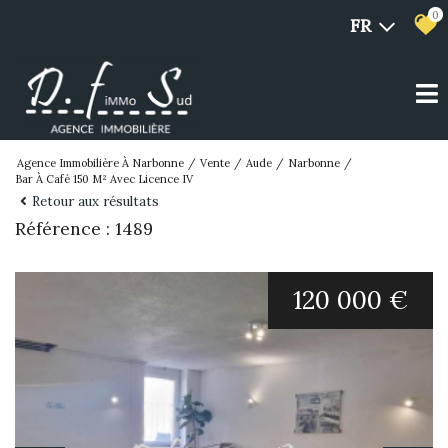
0
FR
Agence Immobilière À Narbonne
Vente
Aude
Narbonne
Bar À Café 150 M² Avec Licence IV
Retour aux résultats
Référence : 1489
120 000 €