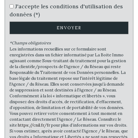
Bureau de poste
J'accepte les conditions d'utilisation des
données (*)
Mairie
Presse et Tabac
ENVOYER
statistiques
*Champs obligatoires
Les informations recueillies sur ce formulaire sont
enregistrées dans un fichier informatisé par La Boite Immo
agissant comme Sous-traitant du traitement pour la gestion
Nombre d'habitants
51 869
de la clientèle/prospects de l'Agence / du Réseau qui reste
Propriétaires (vs. locataires)
46,42 %
Responsable du Traitement de vos Données personnelles. La
base légale du traitement repose sur l'intérêt légitime de
Taxe habitation
11,33 %
l'Agence / du Réseau. Elles sont conservées jusqu'à demande
de suppression et sont destinées à l'Agence / au Réseau.
Taxe foncière
28,34 %
Conformément à la loi « informatique et libertés », vous
Habitants de moins de 25 ans
28,48 %
disposez des droits d’accès, de rectification, d’effacement,
d’opposition, de limitation et de portabilité de vos données.
Habitants de 25 à 55 ans
36,50 %
Vous pouvez retirer votre consentement à tout moment en
contactant directement l’Agence / Le Réseau. Consultez le
Habitants de plus de 55 ans
35,02 %
site
https://cnil.fr/fr
pour plus d’informations sur vos droits.
Nombre d'enfants par famille
0,83
Si vous estimez, après avoir contacté l'Agence / le Réseau, que
vos droits « Informatique et Libertés » ne sont pas respectés,