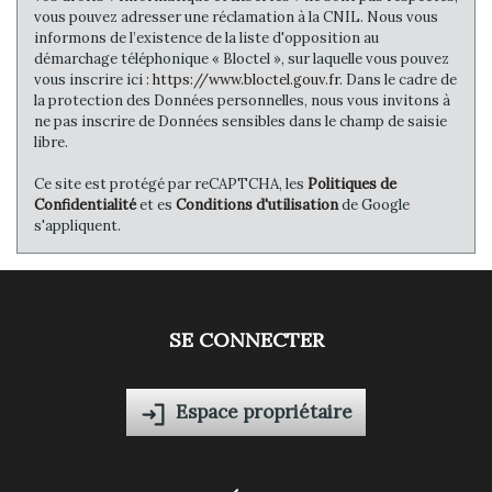
Familles sans enfant
51,39 %
vous pouvez adresser une réclamation à la CNIL. Nous vous
informons de l’existence de la liste d'opposition au
Familles avec 1 ou 2 enfants
81,25 %
démarchage téléphonique « Bloctel », sur laquelle vous pouvez
Maisons
44,18 %
vous inscrire ici :
https://www.bloctel.gouv.fr
. Dans le cadre de
la protection des Données personnelles, nous vous invitons à
Appartements
55,82 %
ne pas inscrire de Données sensibles dans le champ de saisie
libre.
Familles avec 3 enfants
4,99 %
Ce site est protégé par reCAPTCHA, les
Politiques de
Confidentialité
et es
Conditions d'utilisation
de Google
s'appliquent.
SE CONNECTER
Espace propriétaire