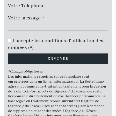
Habitants de plus de 55 ans
35,02 %
Nombre d'enfants par famille
0,83
Familles sans enfant
51,39 %
Familles avec 1 ou 2 enfants
81,25 %
Maisons
J'accepte les conditions d'utilisation des
44,18 %
données (*)
Appartements
55,82 %
Familles avec 3 enfants
4,99 %
ENVOYER
*Champs obligatoires
Les informations recueillies sur ce formulaire sont
enregistrées dans un fichier informatisé par La Boite Immo
agissant comme Sous-traitant du traitement pour la gestion
de la clientèle/prospects de l'Agence / du Réseau qui reste
Responsable du Traitement de vos Données personnelles. La
base légale du traitement repose sur l'intérêt légitime de
l'Agence / du Réseau. Elles sont conservées jusqu'à demande
de suppression et sont destinées à l'Agence / au Réseau.
Conformément à la loi « informatique et libertés », vous