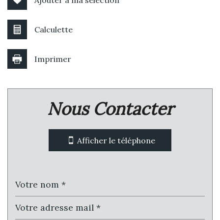
Ajouter à ma sélection
Calculette
Imprimer
Leaflet
|
©
Jawg
Maps
|
© OpenStreetMap
Nous Contacter
statistiques
Nombre d'habitants
51 869
Afficher le téléphone
Propriétaires (vs. locataires)
46,42 %
Taxe habitation
11,33 %
Taxe foncière
28,34 %
Habitants de moins de 25 ans
28,48 %
Habitants de 25 à 55 ans
36,50 %