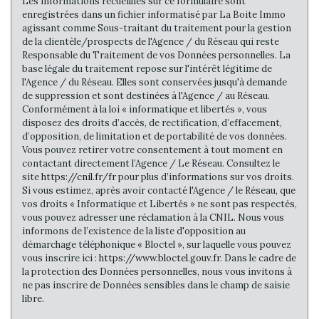
Les informations recueillies sur ce formulaire sont
enregistrées dans un fichier informatisé par La Boite Immo
Habitants de moins de 25 ans
28,48 %
agissant comme Sous-traitant du traitement pour la gestion
de la clientèle/prospects de l'Agence / du Réseau qui reste
Habitants de 25 à 55 ans
36,50 %
Responsable du Traitement de vos Données personnelles. La
Habitants de plus de 55 ans
35,02 %
base légale du traitement repose sur l'intérêt légitime de
l'Agence / du Réseau. Elles sont conservées jusqu'à demande
Nombre d'enfants par famille
0,83
de suppression et sont destinées à l'Agence / au Réseau.
Conformément à la loi « informatique et libertés », vous
Familles sans enfant
51,39 %
disposez des droits d’accès, de rectification, d’effacement,
Familles avec 1 ou 2 enfants
81,25 %
d’opposition, de limitation et de portabilité de vos données.
Vous pouvez retirer votre consentement à tout moment en
Maisons
44,18 %
contactant directement l’Agence / Le Réseau. Consultez le
site
https://cnil.fr/fr
pour plus d’informations sur vos droits.
Appartements
55,82 %
Si vous estimez, après avoir contacté l'Agence / le Réseau, que
Familles avec 3 enfants
4,99 %
vos droits « Informatique et Libertés » ne sont pas respectés,
vous pouvez adresser une réclamation à la CNIL. Nous vous
informons de l’existence de la liste d'opposition au
démarchage téléphonique « Bloctel », sur laquelle vous pouvez
vous inscrire ici :
https://www.bloctel.gouv.fr
. Dans le cadre de
la protection des Données personnelles, nous vous invitons à
ne pas inscrire de Données sensibles dans le champ de saisie
libre.