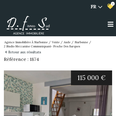
0
FR
Agence Immobilière À Narbonne
Vente
Aude
Narbonne
2 Studio Mezzanine Communiquant- Proche Des Barques
Retour aux résultats
Référence : 1874
115 000 €