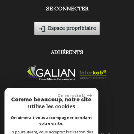
SE CONNECTER
Espace propriétaire
ADHÉRENTS
On en reste là
Comme beaucoup, notre site
site réalisé par
utilise les cookies
On aimerait vous accompagner pendant
votre visite.
En poursuivant, vous acceptez l'utilisation des