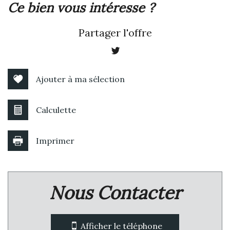
la ville de narbonne (11100)
ce bien vous intéresse ?
+
Partager l'offre
−
Ajouter à ma sélection
Calculette
Imprimer
Leaflet
|
©
Jawg
Maps
|
© OpenStreetMap
Nous Contacter
Collège
École maternelle
Afficher le téléphone